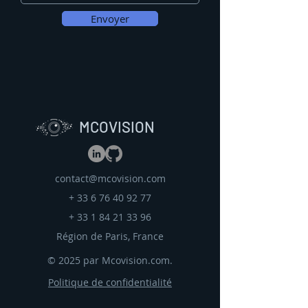
Envoyer
MCOVISION
contact@mcovision.com
+
33 6 76 40 92 77
+
33 1 84 21 33 96
Région de Paris, France
© 2025 par Mcovision.com.
Politique de confidentialité