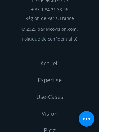
+
33 6 76 40 92 77
+
33 1 84 21 33 96
Région de Paris, France
© 2025 par Mcovision.com.
Politique de confidentialité
Accueil
Expertise
Use-Cases
Vision
Blog