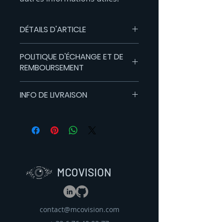
DÉTAILS D'ARTICLE
Détails d'article. Saisissez ici les
POLITIQUE D'ÉCHANGE ET DE
caractéristiques de l'article : taille,
REMBOURSEMENT
matière et autres détails utiles. Cet
emplacement est idéal pour
Politique d'échange et de
expliquer les avantages de cet
INFO DE LIVRAISON
remboursement. Informez vos
article à vos clients.
visiteurs des conditions d'échange
Condition de livraison. Idéal pour
et de remboursement des articles
ajouter davantage de détails sur
qu'ils achètent sur votre site.
vos modes de livraison et
Énoncez clairement vos conditions
conditionnement et vos prix.
afin d'établir une relation de
Fournissez des informations claires
confiance avec vos clients et leur
sur vos modes de livraison afin de
permettre ainsi d'acheter sur votre
MCOVISION
rassurer vos clients et gagner leur
site en toute sécurité.
confiance.
contact@mcovision.com