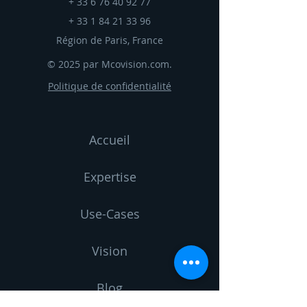
+
33 6 76 40 92 77
+
33 1 84 21 33 96
Région de Paris, France
© 2025 par Mcovision.com.
Politique de confidentialité
Accueil
Expertise
Use-Cases
Vision
Blog